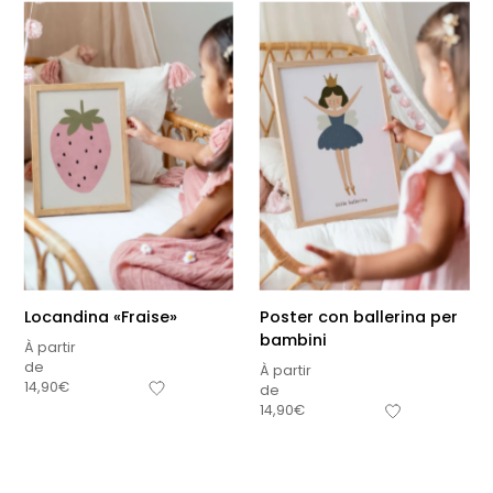
Locandina «Fraise»
Poster con ballerina per
bambini
À partir
de
À partir
14,90
€
de
Sous-total
14,90
€
0,00
€
Hors frais de livraison
Visualizza carrello
Pagamento