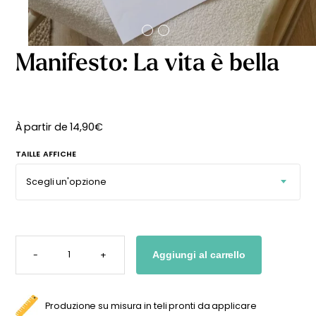
Manifesto: La vita è bella
À partir de
14,90
€
TAILLE AFFICHE
MANIFESTO:
LA
-
+
Aggiungi al carrello
VITA
È
BELLA
QUANTITÀ
Produzione su misura in teli pronti da applicare