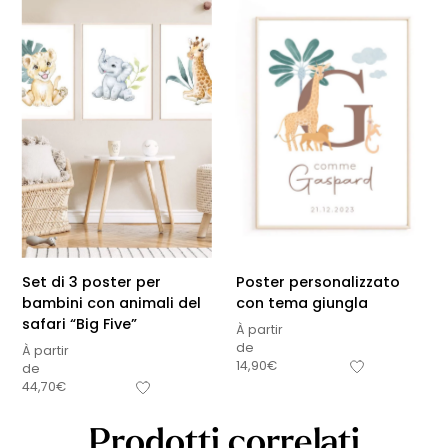
Set di 3 poster per
Poster personalizzato
bambini con animali del
con tema giungla
safari “Big Five”
À partir
de
À partir
14,90
€
de
44,70
€
Prodotti correlati