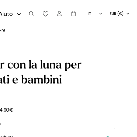
Aiuto
IT
EUR (€)
FR
EN
ini
ES
r con la luna per
ti e bambini
14,90
€
E