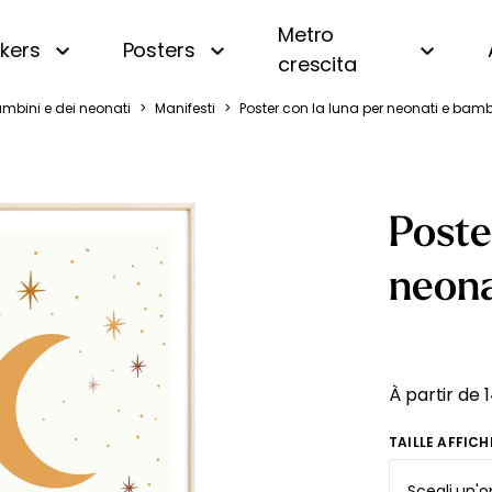
Metro
ckers
Posters
crescita
ambini e dei neonati
>
Manifesti
>
Poster con la luna per neonati e bamb
i
Panoramica
Beige
Motivi piccoli
Bianco e nero
a
A righe
Blu
Poste
a
A quadri e vichy
Gialla
 oceano
Di tendenza
Rosa
neona
uri
Personalizzata con nome
Verde
amondo
Vintage
fiera
À partir de
gna
TAILLE AFFICH
essa