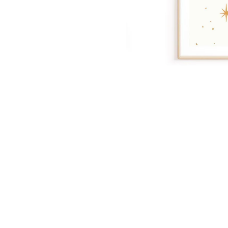
Foglie
Nuvole
Auto
Astron