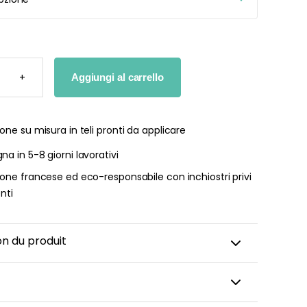
+
Aggiungi al carrello
I
I
one su misura in teli pronti da applicare
TÀ
a in 5-8 giorni lavorativi
one francese ed eco-responsabile con inchiostri privi
enti
on du produit
ster per bambini e neonati sono pensati per creare un
ccogliente e divertente nella cameretta del vostro
no stampati e realizzati in Francia su richiesta, su