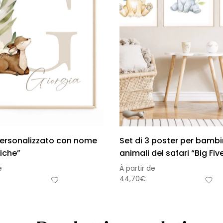
personalizzato con nome
Set di 3 poster per bambi
Biche”
animali del safari “Big Fiv
e
À partir de
44,70
€