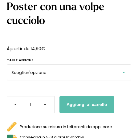
Poster con una volpe
cucciolo
À partir de
14,90
€
TAILLE AFFICHE
POSTER
CON
-
+
Aggiungi al carrello
UNA
VOLPE
CUCCIOLO
QUANTITÀ
Produzione su misura in teli pronti da applicare
Consegna in 5-8 giorni lavorativi