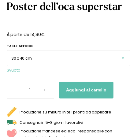
Poster dell’oca superstar
À partir de
14,90
€
TAILLE AFFICHE
Svuota
POSTER
DELL'OCA
-
+
Aggiungi al carrello
SUPERSTAR
QUANTITÀ
Produzione su misura in teli pronti da applicare
Consegna in 5-8 giorni lavorativi
Produzione francese ed eco-responsabile con