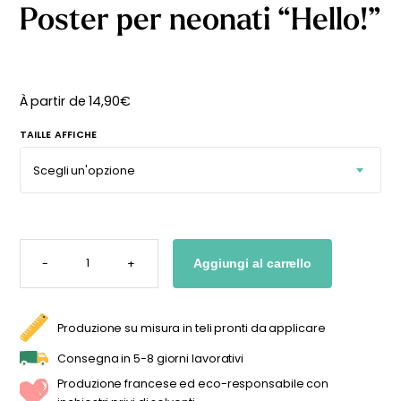
Poster per neonati “Hello!”
À partir de
14,90
€
TAILLE AFFICHE
POSTER
PER
-
+
Aggiungi al carrello
NEONATI
"HELLO!"
QUANTITÀ
Produzione su misura in teli pronti da applicare
Consegna in 5-8 giorni lavorativi
Produzione francese ed eco-responsabile con