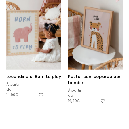
Locandina di Born to play
Poster con leopardo per
bambini
À partir
de
À partir
14,90
€
de
Sous-total
14,90
€
0,00
€
Hors frais de livraison
Visualizza carrello
Pagamento