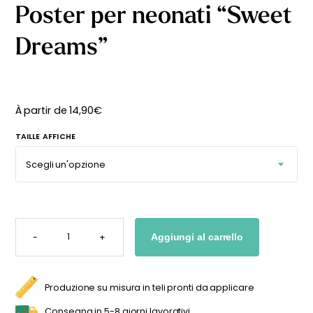
Poster per neonati “Sweet
Dreams”
À partir de
14,90
€
TAILLE AFFICHE
POSTER
PER
-
+
Aggiungi al carrello
NEONATI
"SWEET
DREAMS"
QUANTITÀ
Produzione su misura in teli pronti da applicare
Consegna in 5-8 giorni lavorativi