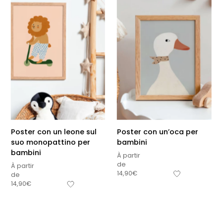
Poster con un leone sul
Poster con un’oca per
suo monopattino per
bambini
bambini
À partir
de
À partir
14,90
€
de
Sous-total
14,90
€
0,00
€
Hors frais de livraison
Visualizza carrello
Pagamento