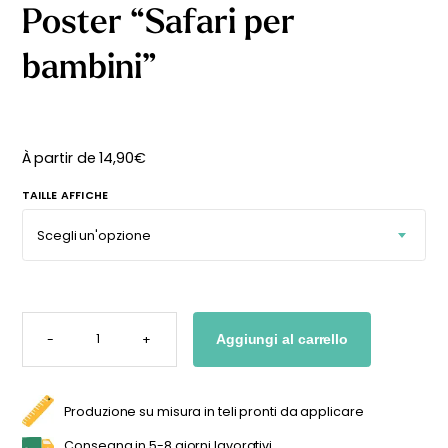
Poster “Safari per
bambini”
À partir de
14,90
€
TAILLE AFFICHE
POSTER
"SAFARI
-
+
Aggiungi al carrello
PER
BAMBINI"
QUANTITÀ
Produzione su misura in teli pronti da applicare
Consegna in 5-8 giorni lavorativi