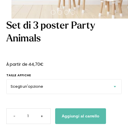
Set di 3 poster Party
Animals
À partir de
44,70
€
TAILLE AFFICHE
SET
DI
-
+
Aggiungi al carrello
3
POSTER
PARTY
ANIMALS