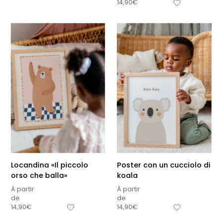
14,90
€
Locandina «Il piccolo
Poster con un cucciolo di
orso che balla»
koala
À partir
À partir
de
de
Sous-total
14,90
€
14,90
€
0,00
€
Hors frais de livraison