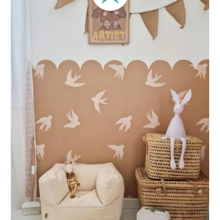
Perfetto per pareti con boiserie o rivestimenti nella parte
inferiore oppure per pareti molto lunghe. Questo formato
concentra il design nella parte superiore della parete.
🔹 XXL
Progettato per pareti molto grandi, permette di ottenere un
effetto ampio e immersivo.
🔹 Verticale
Ideale per spazi in cui l’altezza è maggiore della larghezza
(scale, pareti strette e alte, ecc.).