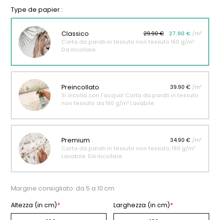
Type de papier :
Classico
29.90 €
27.90 €
/m²
Carta da parati in tessuto non tessuto 160 g/m²
Da incollare.
Preincollato
39.90 €
/m²
Si incolla con l'acqua! Carta da parati in tessuto
non tessuto da 190 g/m² Lavabile.
Premium
34.90 €
/m²
Carta da parati in tessuto non tessuto, 190 g/m²
Lavabile. Da incollare.
Margine consigliato: da 5 a 10 cm
Altezza (in cm)
*
Larghezza (in cm)
*