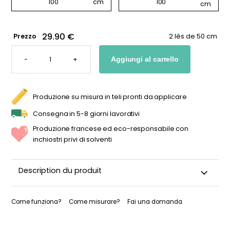
29.90 €
Prezzo
2 lés de 50 cm
CARTA
DA
-
+
Aggiungi al carrello
PARATI
"GIARDINO
INCANTATO"
QUANTITÀ
Produzione su misura in teli pronti da applicare
Consegna in 5-8 giorni lavorativi
Produzione francese ed eco-responsabile con
inchiostri privi di solventi
Description du produit
Scoprite la nostra carta da parati per bambini "Giardino
fatato", un invito a un mondo incantato e magico. Questa
Come funziona?
Come misurare?
Fai una domanda
carta da parati a motivo ripetuto trasforma la cameretta del
vostro bambino in una vera e propria fiaba, dove ogni