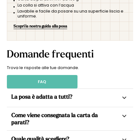
La colla si attiva con l’acqua
Lavabile e facile da posare su una superficie liscia e
uniforme.
Scopri la nostra guida alla posa
Domande frequenti
Trova le risposte alle tue domande.
FAQ
La posa è adatta a tutti?
Sì. Tutte le nostre carte da parati sono in TNT (tessuto non
Come viene consegnata la carta da
tessuto), il che consente di applicare la colla direttamente
parati?
sulla parete, rendendo la posa più semplice e veloce.
Ogni carta da parati viene realizzata su misura in base alle
Ogni modello è realizzato su misura, suddiviso in teli pronti
Quale qualità scegliere?