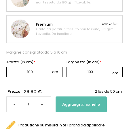
non tessuto da 190 g/m² Lavabile.
Premium
34.90 €
/m²
Carta da parati in tessuto non tessuto, 190 g/m²
Lavabile. Da incollare.
Margine consigliato: da 5 a 10 cm
Altezza (in cm)
*
Larghezza (in cm)
*
29.90 €
Prezzo
2 lés de 50 cm
CARTA
DA
-
+
Aggiungi al carrello
PARATI
A
TEMA
ASTRONOMIA
PER
BAMBINI
Produzione su misura in teli pronti da applicare
QUANTITÀ