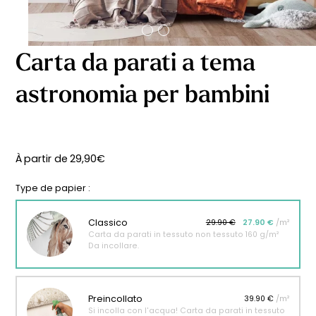
Carta da parati a tema
astronomia per bambini
À partir de
29,90
€
Type de papier :
Classico
29.90 €
27.90 €
/m²
Carta da parati in tessuto non tessuto 160 g/m²
Da incollare.
Preincollato
39.90 €
/m²
Si incolla con l'acqua! Carta da parati in tessuto