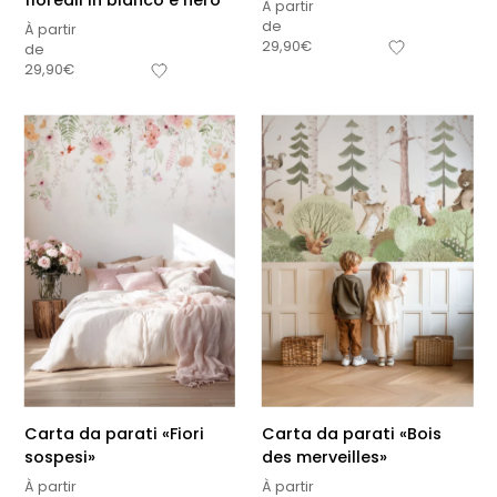
floreali in bianco e nero
À partir
de
À partir
29,90
€
de
29,90
€
Carta da parati «Fiori
Carta da parati «Bois
sospesi»
des merveilles»
À partir
À partir