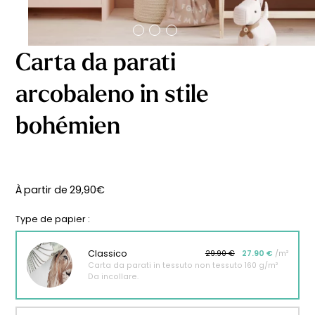
Carta da parati
arcobaleno in stile
bohémien
À partir de
29,90
€
Type de papier :
Classico
29.90 €
27.90 €
/m²
Carta da parati in tessuto non tessuto 160 g/m²
Da incollare.