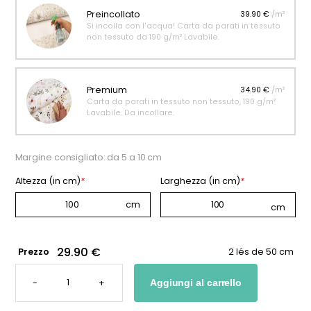
Preincollato
39.90 €
/m²
Si incolla con l'acqua! Carta da parati in tessuto
non tessuto da 190 g/m² Lavabile.
Premium
34.90 €
/m²
Carta da parati in tessuto non tessuto, 190 g/m²
Lavabile. Da incollare.
Margine consigliato: da 5 a 10 cm
Altezza (in cm)
*
Larghezza (in cm)
*
29.90 €
Prezzo
2 lés de 50 cm
CARTA
DA
-
+
Aggiungi al carrello
PARATI
ARCOBALENO
IN
STILE