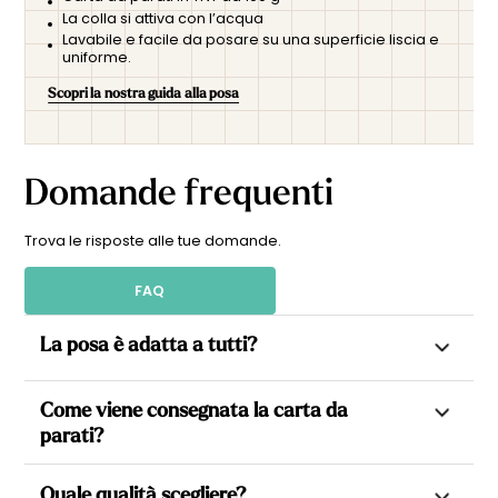
La colla si attiva con l’acqua
Lavabile e facile da posare su una superficie liscia e
uniforme.
Scopri la nostra guida alla posa
Domande frequenti
Trova le risposte alle tue domande.
FAQ
La posa è adatta a tutti?
Sì. Tutte le nostre carte da parati sono in TNT (tessuto non
Come viene consegnata la carta da
tessuto), il che consente di applicare la colla direttamente
parati?
sulla parete, rendendo la posa più semplice e veloce.
Ogni carta da parati viene realizzata su misura in base alle
Ogni modello è realizzato su misura, suddiviso in teli pronti
Quale qualità scegliere?