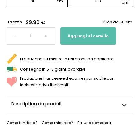
29.90 €
Prezzo
2 lés de 50 cm
CARTA
DA
-
+
Aggiungi al carrello
PARATI
CON
MOTIVI
FLOREALI
BEIGE
QUANTITÀ
Produzione su misura in teli pronti da applicare
Consegna in 5-8 giorni lavorativi
Produzione francese ed eco-responsabile con
inchiostri privi di solventi
Description du produit
Come funziona?
Come misurare?
Fai una domanda