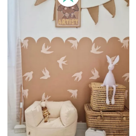
Perfetto per pareti con boiserie o rivestimenti nella parte
inferiore oppure per pareti molto lunghe. Questo formato
concentra il design nella parte superiore della parete.
🔹 XXL
Progettato per pareti molto grandi, permette di ottenere un
effetto ampio e immersivo.
🔹 Verticale
Ideale per spazi in cui l’altezza è maggiore della larghezza
(scale, pareti strette e alte, ecc.).