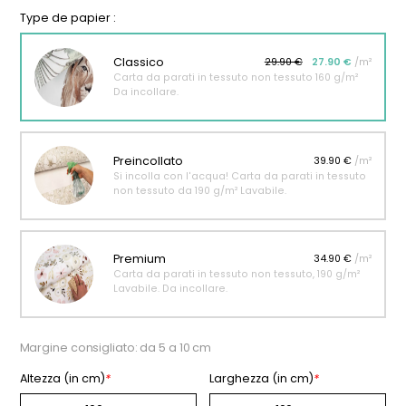
Type de papier :
Classico
29.90 €
27.90 €
/m²
Carta da parati in tessuto non tessuto 160 g/m²
Da incollare.
Preincollato
39.90 €
/m²
Si incolla con l'acqua! Carta da parati in tessuto
non tessuto da 190 g/m² Lavabile.
Premium
34.90 €
/m²
Carta da parati in tessuto non tessuto, 190 g/m²
Lavabile. Da incollare.
Margine consigliato: da 5 a 10 cm
Altezza (in cm)
*
Larghezza (in cm)
*