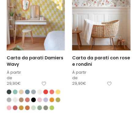
Carta da parati Damiers
Carta da parati con rose
Wavy
e rondini
À partir
À partir
de
de
29,90
€
29,90
€
Sous-total
0,00
€
Hors frais de livraison
Visualizza carrello
Pagamento