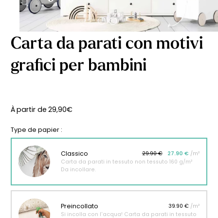
Carta da parati con motivi
grafici per bambini
À partir de
29,90
€
Type de papier :
Classico
29.90 €
27.90 €
/m²
Carta da parati in tessuto non tessuto 160 g/m²
Da incollare.
Preincollato
39.90 €
/m²
Si incolla con l'acqua! Carta da parati in tessuto