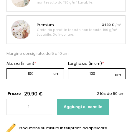
non tessuto da 190 g/m² Lavabile.
Premium
34.90 €
/m²
Carta da parati in tessuto non tessuto, 190 g/m²
Lavabile. Da incollare.
Margine consigliato: da 5 a 10 cm
Altezza (in cm)
*
Larghezza (in cm)
*
29.90 €
Prezzo
2 lés de 50 cm
CARTA
DA
-
+
Aggiungi al carrello
PARATI
CON
MOTIVI
GRAFICI
PER
BAMBINI
Produzione su misura in teli pronti da applicare
QUANTITÀ