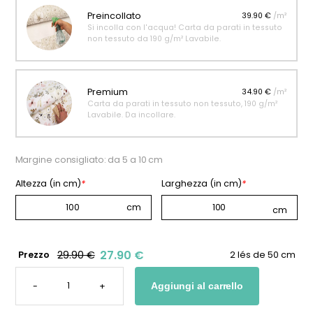
Preincollato
39.90 €
/m²
Si incolla con l'acqua! Carta da parati in tessuto
non tessuto da 190 g/m² Lavabile.
Premium
34.90 €
/m²
Carta da parati in tessuto non tessuto, 190 g/m²
Lavabile. Da incollare.
Margine consigliato: da 5 a 10 cm
Altezza (in cm)
*
Larghezza (in cm)
*
27.90 €
29.90 €
Prezzo
2 lés de 50 cm
CARTA
DA
-
+
Aggiungi al carrello
PARATI
PERSONALIZZATA
CON
I