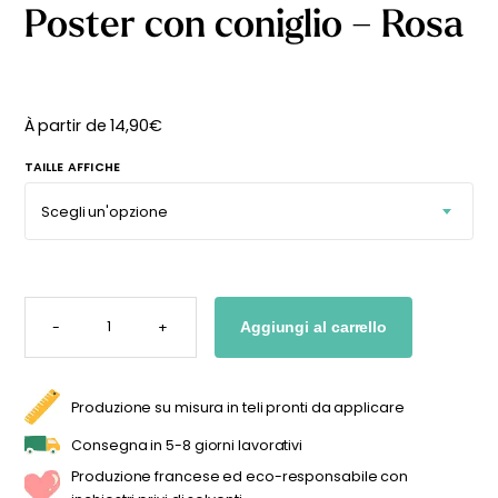
Poster con coniglio – Rosa
À partir de
14,90
€
TAILLE AFFICHE
POSTER
CON
-
+
Aggiungi al carrello
CONIGLIO
-
ROSA
QUANTITÀ
Produzione su misura in teli pronti da applicare
Consegna in 5-8 giorni lavorativi
Produzione francese ed eco-responsabile con