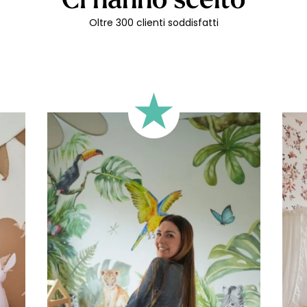
Formato classico, adatto alla 
Oltre 300 clienti soddisfatti
🔹 Quadrato
Ideale per pareti in cui larghez
🔹 Mezza altezza
Perfetto per pareti con boiseri
pareti molto lunghe. Questo f
della parete.
🔹 XXL
Progettato per pareti molto g
immersivo.
🔹 Verticale
Ideale per spazi in cui l’altez
alte, ecc.).