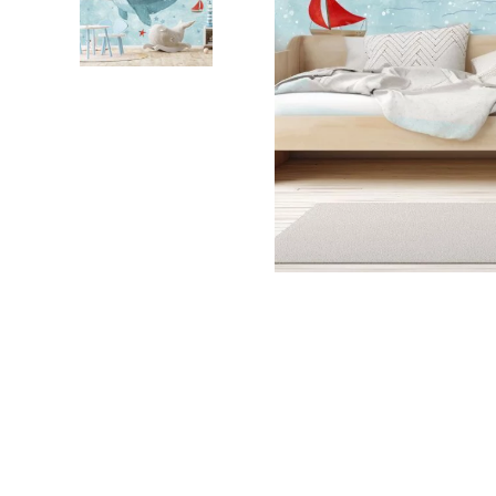
Foglie
Nuvole
Auto
Astron