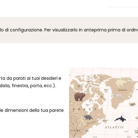
confezionat
volta spedi
Desideri mo
via e-mail.
un colore o
mansardata,
i configurazione. Per visualizzarlo in anteprima prima di ordin
disposizion
la tua rich
48 ore per v
rta da parati ai tuoi desideri e
ata, finestra, porta, ecc.).
le dimensioni della tua parete