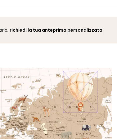
a con cura e spedita entro 5-8 giorni lavorativi. Una
to il tuo ordine, riceverai una conferma di spedizione
dificare un dettaglio della carta da parati, cambiare
 adattare il design alla tua stanza (parete
 finestra, porta, ecc.)? I nostri grafici sono a tua
arlo,
richiedi la tua anteprima personalizzata.
e. Puoi contattare il nostro team cliccando qui. Dopo
iesta, riceverai un’anteprima personalizzata entro 24-
isualizzare il risultato prima di effettuare l’ordine.