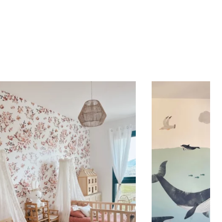
maggior parte delle pareti.
za e altezza sono simili.
e o rivestimenti nella parte inferiore oppure per
ormato concentra il design nella parte superiore
randi, permette di ottenere un effetto ampio e
za è maggiore della larghezza (scale, pareti strette e