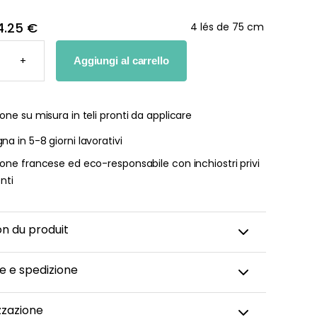
4.25 €
4 lés de 75 cm
+
Aggiungi al carrello
I
one su misura in teli pronti da applicare
TÀ
a in 5-8 giorni lavorativi
one francese ed eco-responsabile con inchiostri privi
enti
on du produit
e e spedizione
ta da parati panoramica viene realizzata su misura,
zzazione