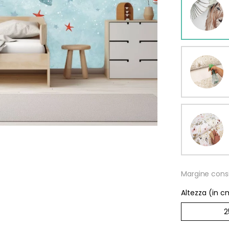
omia
Margine consi
Altezza (in c