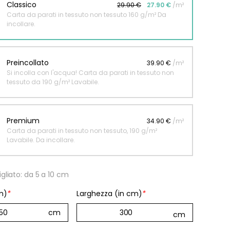
Classico
29.90 €
27.90 €
/m²
Carta da parati in tessuto non tessuto 160 g/m² Da
incollare.
Preincollato
39.90 €
/m²
Si incolla con l'acqua! Carta da parati in tessuto non
tessuto da 190 g/m² Lavabile.
Premium
34.90 €
/m²
Carta da parati in tessuto non tessuto, 190 g/m²
Lavabile. Da incollare.
gliato: da 5 a 10 cm
m)
*
Larghezza (in cm)
*