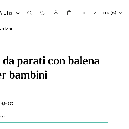
Aiuto
IT
EUR (€)
FR
EN
bambini
ES
 da parati con balena
er bambini
29,90
€
r :