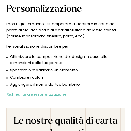
cambiare un colore o adattare il design alla tua stanza
rilassanti tonalità di blu e grigio, questa
carta da parati a
Personalizzazione
tema marino
evoca un'atmosfera serena e rinfrescante,
(parete mansardata, finestra, porta, ecc.)? I nostri grafici
perfetta per creare uno spazio tranquillo e stimolante nella
sono a tua disposizione. Puoi contattare il nostro team
camera dei bambini e dei neonati. Regalate al vostro
cliccando qui. Dopo la tua richiesta, riceverai un’anteprima
bambino una vista mozzafiato sulle meraviglie dell'oceano,
I nostri grafici hanno il superpotere di adattare la carta da
personalizzata entro 24-48 ore per visualizzare il risultato
dove le storie di marinai e avventure si dispiegano a
parati ai tuoi desideri e alle caratteristiche della tua stanza
prima di effettuare l’ordine.
perdita d'occhio, stimolando così la sua immaginazione e
(parete mansardata, finestra, porta, ecc.).
la sua curiosità.
Carta da parati per bambini
, realizzata su
misura, 100% in Francia.
Personalizzazione disponibile per:
Ottimizzare la composizione del design in base alle
dimensioni della tua parete
Spostare o modificare un elemento
Cambiare i colori
Aggiungere il nome del tuo bambino
Richiedi una personalizzazione
Le nostre qualità di carta